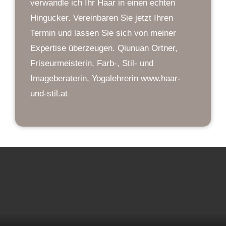
verwandle ich Ihr Haar in einen echten
Hingucker. Vereinbaren Sie jetzt Ihren
Termin und lassen Sie sich von meiner
Expertise überzeugen. Qiunuan Ortner,
Friseurmeisterin, Farb-, Stil- und
Imageberaterin, Yogalehrerin www.haar-
und-stil.at